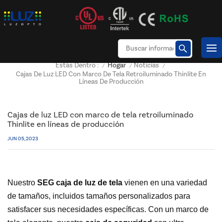
Hogar
Noticias
Estás Dentro :
/
/
/
Cajas De Luz LED Con Marco De Tela Retroiluminado Thinlite En
Líneas De Producción
Cajas de luz LED con marco de tela retroiluminado
Thinlite en líneas de producción
JUN 05, 2023
Nuestro
SEG
caja de luz de tela
vienen en una variedad
de tamaños, incluidos tamaños personalizados para
satisfacer sus necesidades específicas. Con un marco de