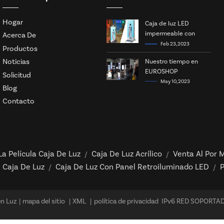
Hogar
Caja de luz LED
impermeable con
Acerca De
energía solar
Feb 23, 2023
Productos
Noticias
Nuestro tiempo en
EUROSHOP
Solicitud
May 10, 2023
Blog
Contacto
La Película Caja De Luz
Caja De Luz Acrílico
Venta Al Por M
/
/
 Caja De Luz
Caja De Luz Con Panel Retroiluminado LED
P
/
/
en Luz
|
mapa del sitio
|
XML
|
política de privacidad
IPv6 RED SOPORTA