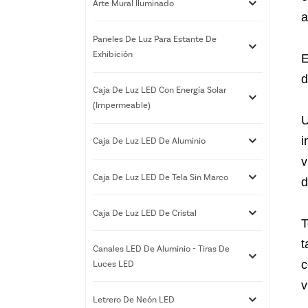
Arte Mural Iluminado
a
Paneles De Luz Para Estante De
Exhibición
E
d
Caja De Luz LED Con Energía Solar
(impermeable)
U
i
Caja De Luz LED De Aluminio
v
Caja De Luz LED De Tela Sin Marco
d
Caja De Luz LED De Cristal
T
t
Canales LED De Aluminio - Tiras De
c
Luces LED
v
Letrero De Neón LED