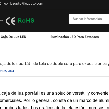
ónico :
luzopto@luzopto.com
Caja De Luz LED
Iluminación LED Para Estantes
átil De Tela De Doble Cara Para Exposiciones Y Espacios Comerciales
onalizado
Pantalla Montada En La Pared
Exhibición Colgante / Ventana
RGB Y RGBW Y Atenuación
Canales LED De Aluminio - Tiras De Luces LED
aja de luz portátil de tela de doble cara para exposiciones
UN 05, 2024
A
caja de luz portátil
es una solución versátil y conveni
omerciales. Por lo general, consta de un marco de alumin
n ambos lados. Los gráficos de la tela están impresos c