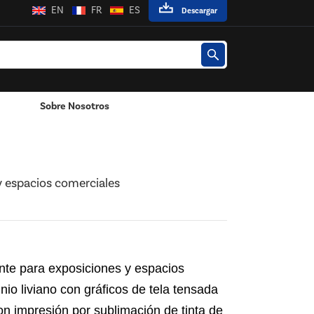
EN
FR
ES
Descargar
Sobre Nosotros
Poste / Montado En La Pared
 y espacios comerciales
ente para exposiciones y espacios
io liviano con gráficos de tela tensada
on impresión por sublimación de tinta de