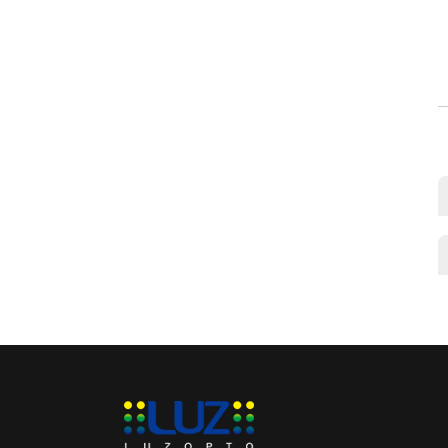
Acrílico LED Edge-Lit
Display Lightbox Paneles
Publicidad Venta al por
mayor
Señales de caja de luz
LED con marco a presión
personalizado
Fábrica de señales de
marco de aluminio de
cajas de luz LED SEG de
pantalla personalizada
Letrero metálico 3D
personalizado con
logotipo, letras LED
personalizadas, letras del
alfabeto para negocios,
transformador de