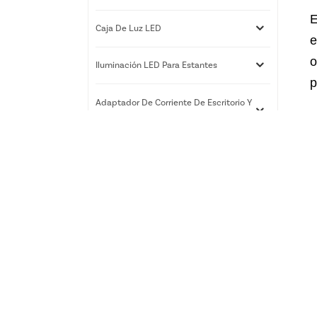
E
Caja De Luz LED
e
o
Iluminación LED Para Estantes
p
Adaptador De Corriente De Escritorio Y
De Pared
Servicios De Impresión 3D
Nuevos Productos
Caja de luz LED RGB |
Exhibidor de arte delgado
para montaje en pared |
Xiamen Luz Opto