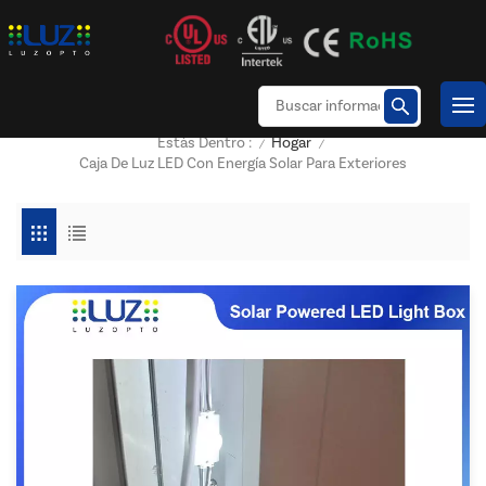
Hogar
Estás Dentro :
/
/
Caja De Luz LED Con Energía Solar Para Exteriores