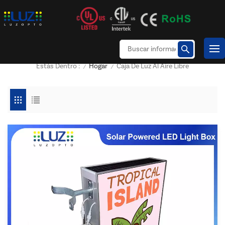
Hogar
Caja De Luz Al Aire Libre
Estás Dentro :
/
/