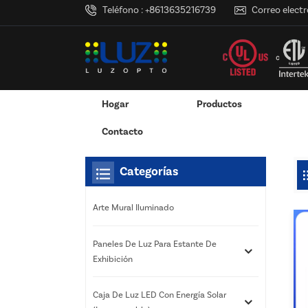
Teléfono :
+8613635216739
Correo electr
Hogar
Productos
Hogar
Estás Dentro :
Caja De Luz Solar Para Publ
/
/
Pantalla Montada En La Pared
Exhibición Colgante / Ventana
Servicios De Impresión 3D
RGB Y RGBW Y Atenuació
Canales LED De Aluminio - Tiras De Luces LED
Contacto
Categorías
Arte Mural Iluminado
Paneles De Luz Para Estante De
Exhibición
Caja De Luz LED Con Energía Solar