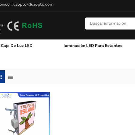
ónico :
luzopto@luzopto.com
Caja De Luz LED
Iluminación LED Para Estantes
icidad Exterior
n
Poste / Montado En La Pared