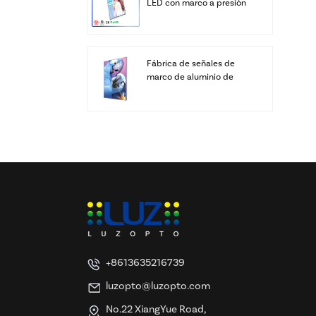
LED con marco a presión
personalizado
Fábrica de señales de
marco de aluminio de
cajas de luz LED SEG de
pantalla personalizada
+8613635216739
luzopto@luzopto.com
No.22 XiangYue Road,