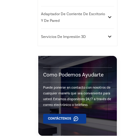
Adaptador De Corriente De Escritorio
Y De Pared
Servicios De Impresión 3D
Como Podemos Ayudarte
Puede ponerse en contacto con nosotros de
cualquier manera que sea conveniente para
usted. Estamos disponibles 24/7 a través de
correo electrónico o teléfono.
CONTÁCTENOS