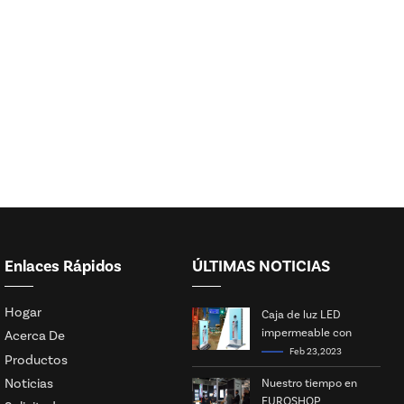
Enlaces Rápidos
ÚLTIMAS NOTICIAS
Hogar
Caja de luz LED
impermeable con
Acerca De
energía solar
Feb 23, 2023
Productos
Noticias
Nuestro tiempo en
EUROSHOP