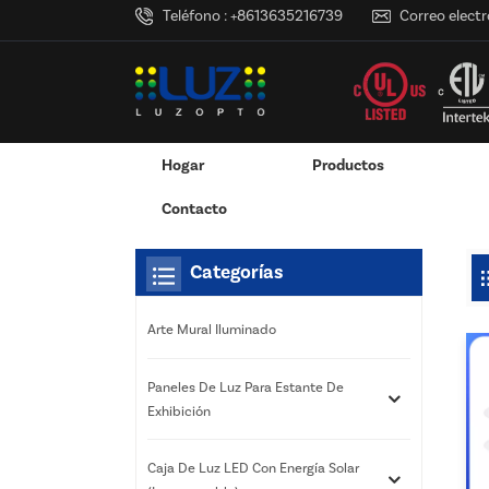
Teléfono :
+8613635216739
Correo electr
Hogar
Productos
Hogar
Estás Dentro :
Caja De Luz Al Por Menor 
/
/
Pantalla Montada En La Pared
Exhibición Colgante / Ventana
Servicios De Impresión 3D
RGB Y RGBW Y Atenuació
Canales LED De Aluminio - Tiras De Luces LED
Contacto
Categorías
Arte Mural Iluminado
Paneles De Luz Para Estante De
Exhibición
Caja De Luz LED Con Energía Solar