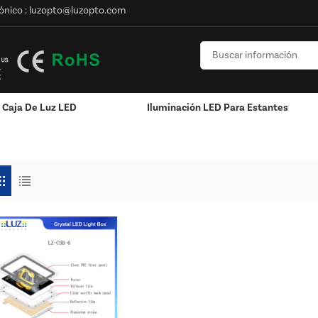
ónico :
luzopto@luzopto.com
Caja De Luz LED
Iluminación LED Para Estantes
Del ODM
n
Poste / Montado En La Pared