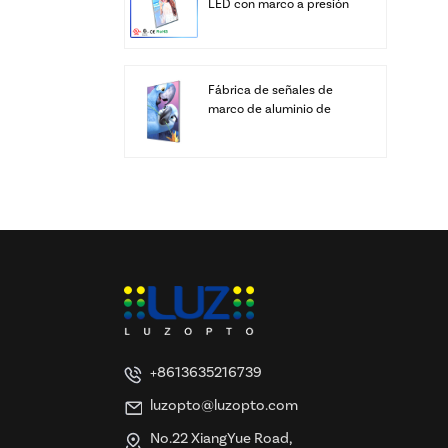
LED con marco a presión
personalizado
Fábrica de señales de
marco de aluminio de
cajas de luz LED SEG de
pantalla personalizada
+8613635216739
luzopto@luzopto.com
No.22 XiangYue Road,