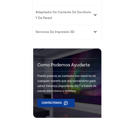
Adaptador De Corriente De Escritorio
Y De Pared
Servicios De Impresión 3D
Como Podemos Ayudarte
Puede ponerse en contacto con nosotros de
cualquier manera que sea conveniente para
usted. Estamos disponibles 24/7 a través de
correo electrónico o teléfono.
CONTÁCTENOS