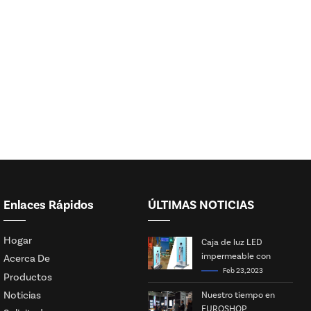
Enlaces Rápidos
ÚLTIMAS NOTICIAS
Hogar
Caja de luz LED
impermeable con
Acerca De
energía solar
Feb 23, 2023
Productos
Noticias
Nuestro tiempo en
EUROSHOP