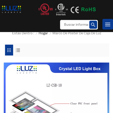
Hogar
Marco De Póster De Caja De Luz
Estás Dentro :
/
/