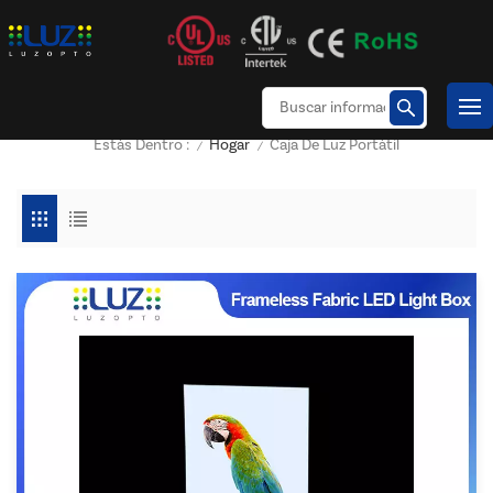
Hogar
Caja De Luz Portátil
Estás Dentro :
/
/