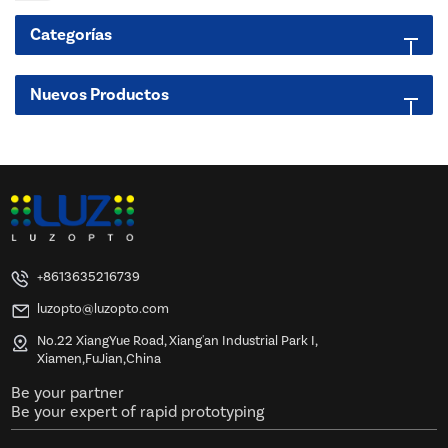
Categorías
Nuevos Productos
+8613635216739
luzopto@luzopto.com
No.22 XiangYue Road, Xiang'an Industrial Park I,
Xiamen,FuJian,China
Be your partner
Be your expert of rapid prototyping