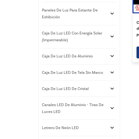
Paneles De Luz Para Estante De
Exhibición
C
d
Caja De Luz LED Con Energía Solar
p
(impermeable)
p
Caja De Luz LED De Aluminio
Caja De Luz LED De Tela Sin Marco
Caja De Luz LED De Cristal
Canales LED De Aluminio - Tiras De
Luces LED
Letrero De Neón LED