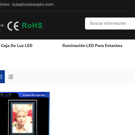
ónico :
luzopto@luzopto.com
Caja De Luz LED
Iluminación LED Para Estantes
onalizado
Pantalla Montada En La Pared
Exhibición Colgante / Ventana
RGB Y RGBW Y Atenuación
Canales LED De Aluminio - Tiras De Luces LED