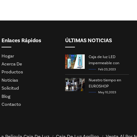
Enlaces Rápidos
ÚLTIMAS NOTICIAS
Hogar
Caja de luz LED
impermeable con
Acerca De
energía solar
Feb 23, 2023
Productos
Noticias
Nuestro tiempo en
EUROSHOP
Solicitud
May 10, 2023
Blog
Contacto
La Película Caja De Luz
Caja De Luz Acrílico
Venta Al Por M
/
/