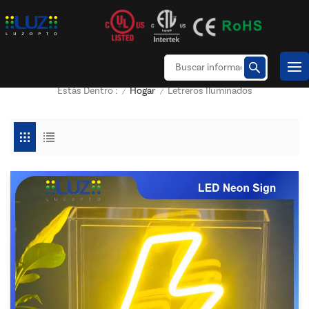
Hogar
Letreros Iluminados
Estás Dentro :
/
/