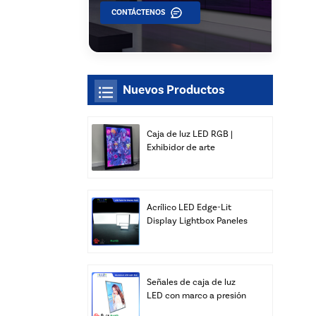
CONTÁCTENOS
Nuevos Productos
Caja de luz LED RGB |
Exhibidor de arte
delgado para montaje en
pared | Xiamen Luz Opto
Acrílico LED Edge-Lit
Display Lightbox Paneles
Publicidad Venta al por
mayor
Señales de caja de luz
LED con marco a presión
personalizado