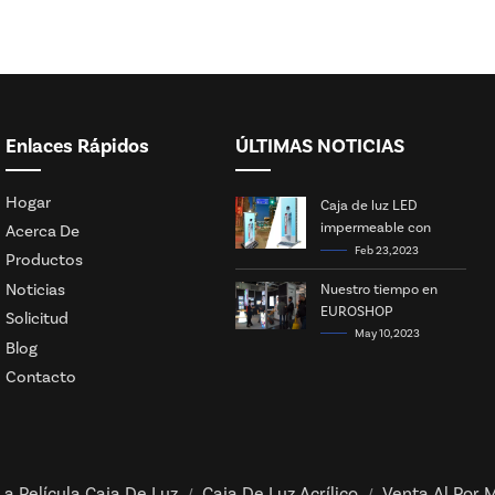
Enlaces Rápidos
ÚLTIMAS NOTICIAS
Hogar
Caja de luz LED
impermeable con
Acerca De
energía solar
Feb 23, 2023
Productos
Noticias
Nuestro tiempo en
EUROSHOP
Solicitud
May 10, 2023
Blog
Contacto
La Película Caja De Luz
Caja De Luz Acrílico
Venta Al Por M
/
/