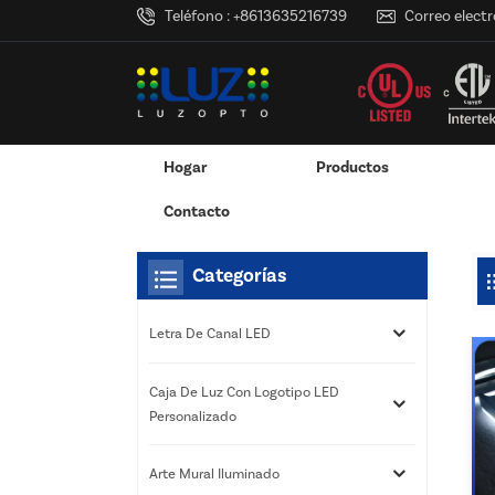
Teléfono :
+8613635216739
Correo electr
Hogar
Productos
Hogar
Estás Dentro :
Letras LED Para Exteriores
/
/
Adaptador De Corriente Montado En La Pared
Adaptador De Corriente De Escritorio
Caja De Luz Con Logotipo LED Pers
Servicios De Impresión 3D
Contacto
Categorías
Letra De Canal LED
Caja De Luz Con Logotipo LED
Personalizado
Arte Mural Iluminado