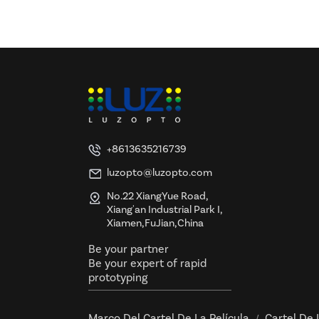
y certificación UL y ETL
+8613635216739
luzopto@luzopto.com
No.22 XiangYue Road,
Xiang'an Industrial Park I,
Xiamen,FuJian,China
Be your partner
Be your expert of rapid
prototyping
Marco Del Cartel De La Película
Cartel De 
/