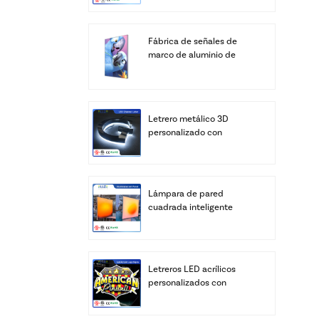
Fábrica de señales de
marco de aluminio de
cajas de luz LED SEG de
pantalla personalizada
Letrero metálico 3D
personalizado con
logotipo, letras LED
personalizadas, letras del
alfabeto para negocios,
transformador de
Lámpara de pared
iluminación para
cuadrada inteligente
edificios y bares, IP67
retroiluminada de
acrílico - Brillo cálido de
amanecer (control por
aplicación y control
Letreros LED acrílicos
remoto)
personalizados con
logotipo | Caja de luz
iluminada con relieve 3D