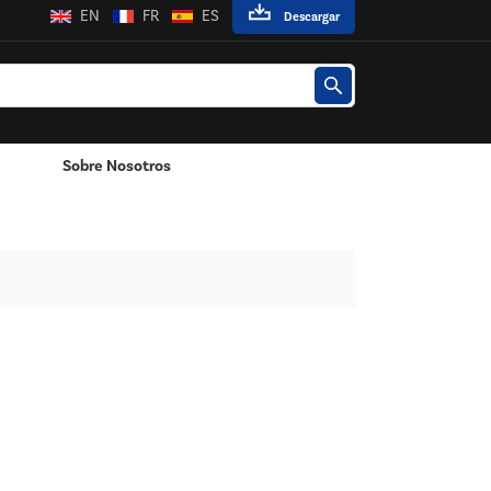
EN
FR
ES
Descargar
Sobre Nosotros
Poste / Montado En La Pared