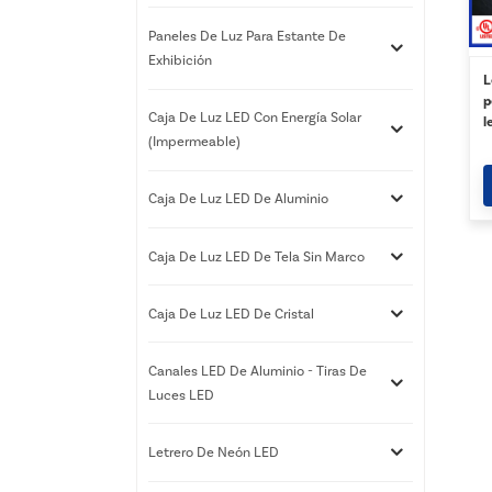
Paneles De Luz Para Estante De
Exhibición
L
p
Caja De Luz LED Con Energía Solar
l
(impermeable)
l
n
i
Caja De Luz LED De Aluminio
b
Caja De Luz LED De Tela Sin Marco
Caja De Luz LED De Cristal
Canales LED De Aluminio - Tiras De
Luces LED
Letrero De Neón LED