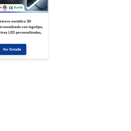
etrero metálico 3D
ersonalizado con logotipo,
etras LED personalizadas,
etras del alfabeto para
egocios, transformador de
luminación para edificios y
Ver Detalle
ares, IP67