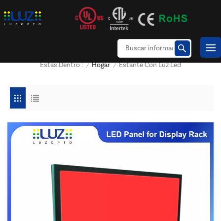
Hogar
Estante Con Luz Led
Estás Dentro :
/
/