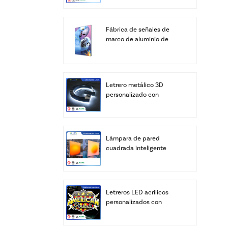
Fábrica de señales de
marco de aluminio de
cajas de luz LED SEG de
pantalla personalizada
Letrero metálico 3D
personalizado con
logotipo, letras LED
personalizadas, letras del
alfabeto para negocios,
transformador de
Lámpara de pared
iluminación para
cuadrada inteligente
edificios y bares, IP67
retroiluminada de
acrílico - Brillo cálido de
amanecer (control por
aplicación y control
Letreros LED acrílicos
remoto)
personalizados con
logotipo | Caja de luz
iluminada con relieve 3D