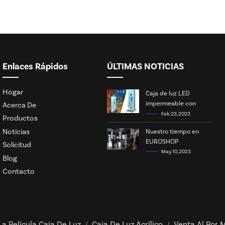
Enlaces Rápidos
ÚLTIMAS NOTICIAS
Hogar
Caja de luz LED
impermeable con
Acerca De
energía solar
Feb 23, 2023
Productos
Noticias
Nuestro tiempo en
EUROSHOP
Solicitud
May 10, 2023
Blog
Contacto
La Película Caja De Luz
Caja De Luz Acrílico
Venta Al Por M
/
/