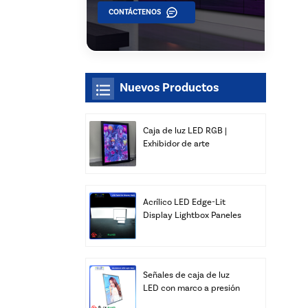
CONTÁCTENOS
Nuevos Productos
Caja de luz LED RGB |
Exhibidor de arte
delgado para montaje en
pared | Xiamen Luz Opto
Acrílico LED Edge-Lit
Display Lightbox Paneles
Publicidad Venta al por
mayor
Señales de caja de luz
LED con marco a presión
personalizado