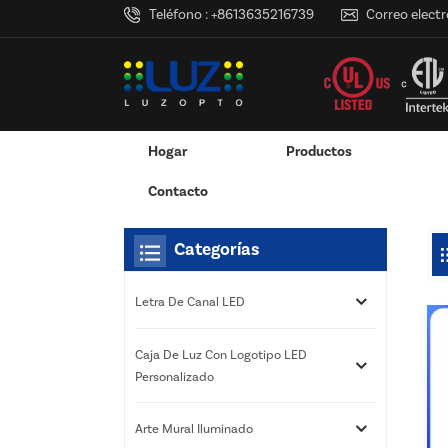
Teléfono :
+8613635216739
Correo electr
Hogar
Productos
Hogar
Estás Dentro :
Caja De Luz LED Solar
/
/
Adaptador De Corriente Montado En La Pared
Adaptador De Corriente De Escritorio
Caja De Luz Con Logotipo LED Pers
Servicios De Impresión 3D
Contacto
Categorías
Letra De Canal LED
Caja De Luz Con Logotipo LED
Personalizado
Arte Mural Iluminado