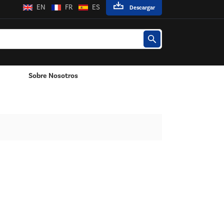
EN
FR
ES
Descargar
Sobre Nosotros
Poste / Montado En La Pared