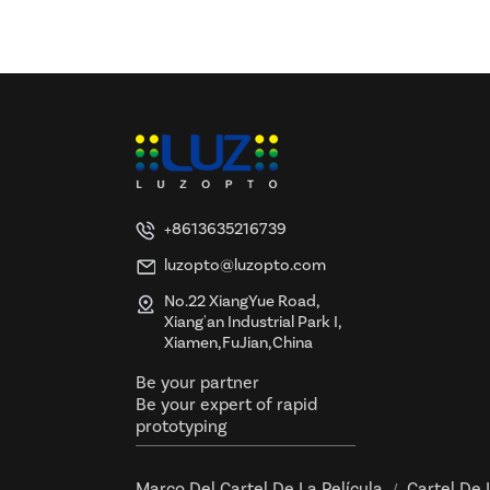
y certificación UL y ETL
+8613635216739
luzopto@luzopto.com
No.22 XiangYue Road,
Xiang'an Industrial Park I,
Xiamen,FuJian,China
Be your partner
Be your expert of rapid
prototyping
Marco Del Cartel De La Película
Cartel De 
/