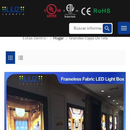
Hogar
Grandes Cajas De Tela
Estás Dentro :
/
/