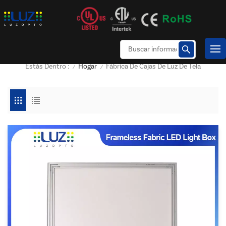
Hogar
Fábrica De Cajas De Luz De Tela
Estás Dentro :
/
/