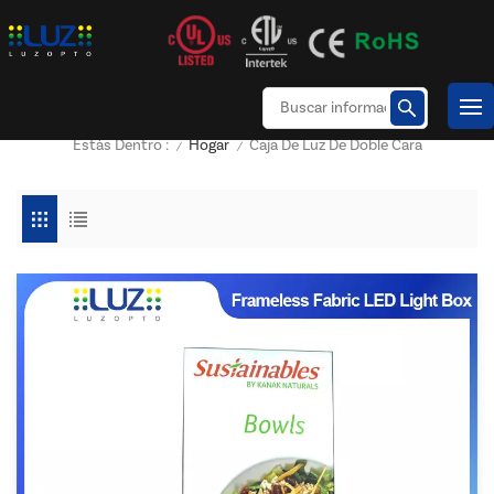
Hogar
Caja De Luz De Doble Cara
Estás Dentro :
/
/