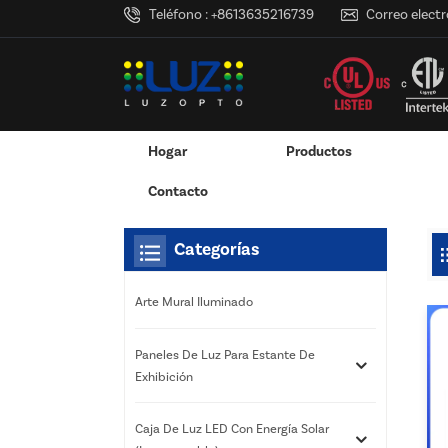
Teléfono :
+8613635216739
Correo electr
Hogar
Productos
Hogar
Estás Dentro :
Caja De Luz De Energía Sola
/
/
Pantalla Montada En La Pared
Exhibición Colgante / Ventana
Servicios De Impresión 3D
RGB Y RGBW Y Atenuació
Canales LED De Aluminio - Tiras De Luces LED
Contacto
Categorías
Arte Mural Iluminado
Paneles De Luz Para Estante De
Exhibición
Caja De Luz LED Con Energía Solar