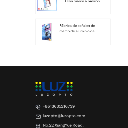
LED con marco a presión
personalizado
Fábrica de señales de
marco de aluminio de
cajas de luz LED SEG de
pantalla personalizada
+8613635216739
luzopto@luzopto.com
No.22 XiangYue Road,