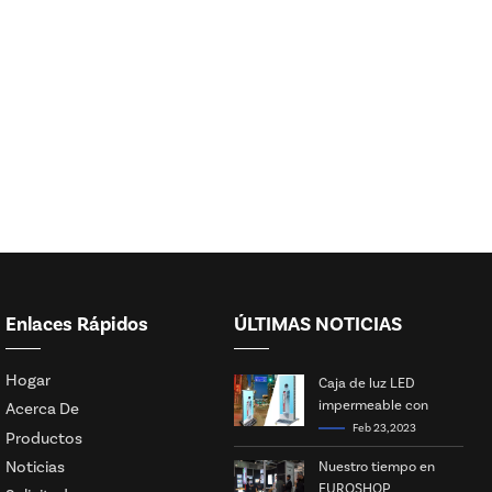
Enlaces Rápidos
ÚLTIMAS NOTICIAS
Hogar
Caja de luz LED
impermeable con
Acerca De
energía solar
Feb 23, 2023
Productos
Noticias
Nuestro tiempo en
EUROSHOP