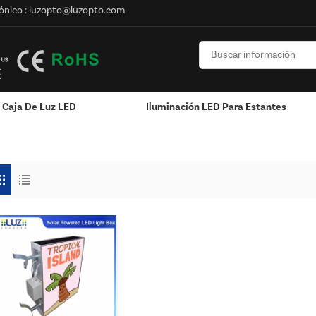
ónico :
luzopto@luzopto.com
Caja De Luz LED
Iluminación LED Para Estantes
r Publicitaria
n
Poste / Montado En La Pared