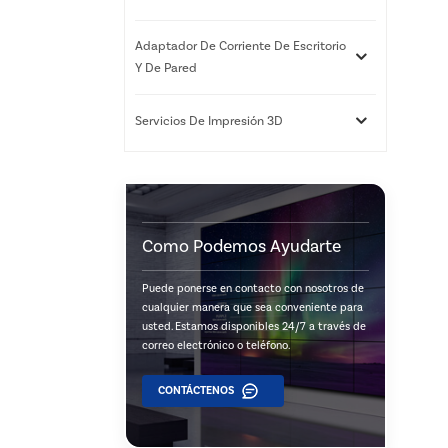
Adaptador De Corriente De Escritorio
Y De Pared
Servicios De Impresión 3D
Como Podemos Ayudarte
Puede ponerse en contacto con nosotros de
cualquier manera que sea conveniente para
usted. Estamos disponibles 24/7 a través de
correo electrónico o teléfono.
CONTÁCTENOS