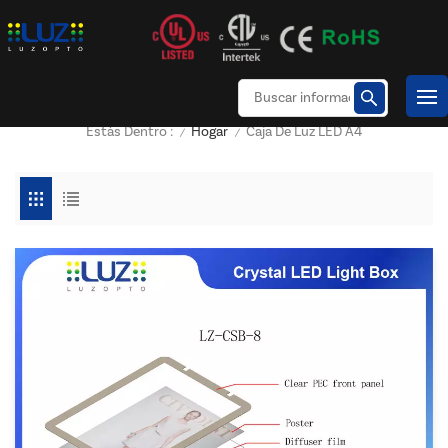
Hogar
Caja De Luz LED A4
Estás Dentro :
/
/