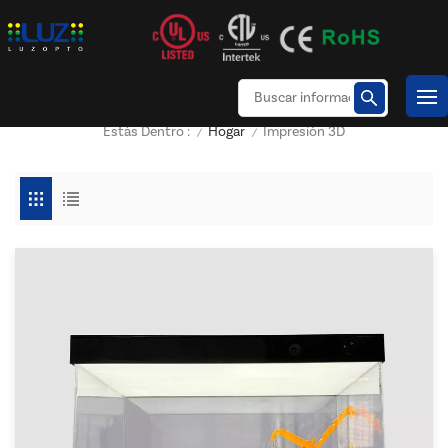
Hogar
Impresión 3D
Estás Dentro :
/
/