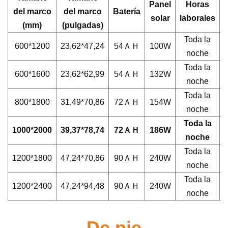
Panel
Horas
del marco
del marco
Batería
solar
laborales
(mm)
(pulgadas)
Toda la
600*1200
23,62*47,24
54ＡＨ
100W
noche
Toda la
600*1600
23,62*62,99
54ＡＨ
132W
noche
Toda la
800*1800
31,49*70,86
72ＡＨ
154W
noche
Toda la
1000*2000
39,37*78,74
72ＡＨ
186W
noche
Toda la
1200*1800
47,24*70,86
90ＡＨ
240W
noche
Toda la
1200*2400
47,24*94,48
90ＡＨ
240W
noche
De pie