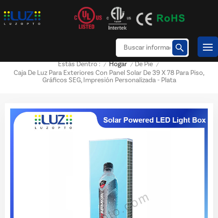
Hogar
De Pie
Estás Dentro :
/
/
/
Caja De Luz Para Exteriores Con Panel Solar De 39 X 78 Para Piso,
Gráficos SEG, Impresión Personalizada - Plata