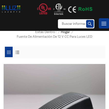
Hogar
Estás Dentro :
/
/
Fuente De Alimentación De 12 V CC Para Luces LED